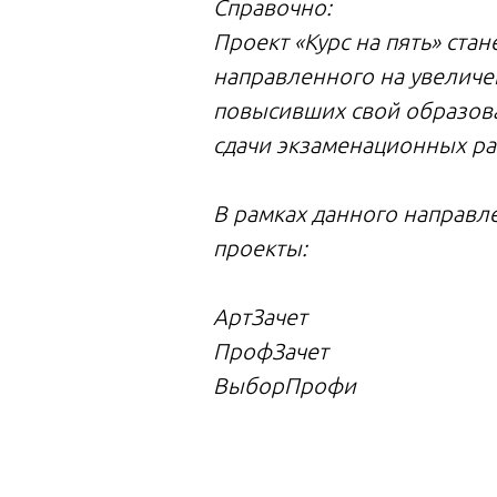
Справочно:
Проект «Курс на пять» ста
направленного на увеличен
повысивших свой образова
сдачи экзаменационных ра
В рамках данного направл
проекты:
АртЗачет
ПрофЗачет
ВыборПрофи