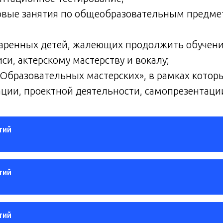
вые занятия по общеобразовательным предметам
одаренных детей, жалеющих продолжить обучени
и, актерскому мастерству и вокалу;
 «Образовательных мастерских», в рамках котор
ции, проектной деятельности, самопрезентации
тий
тий
тий