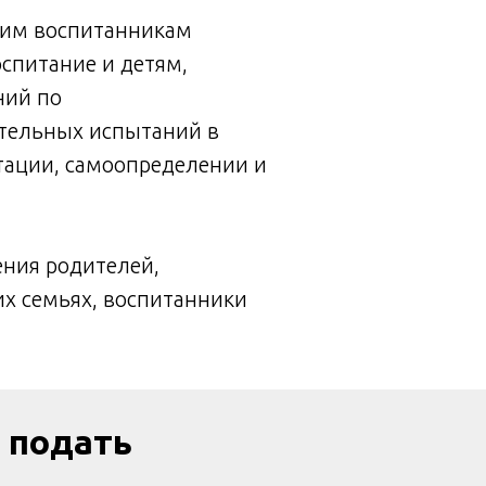
ршим воспитанникам
спитание и детям,
ний по
ительных испытаний в
тации, самоопределении и
ения родителей,
их семьях, воспитанники
 подать